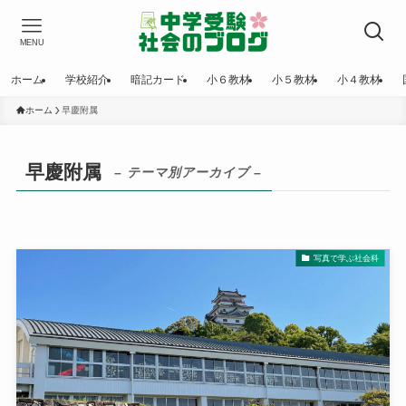
MENU
ホーム
学校紹介
暗記カード
小６教材
小５教材
小４教材
ホーム
早慶附属
早慶附属
– テーマ別アーカイブ –
写真で学ぶ社会科