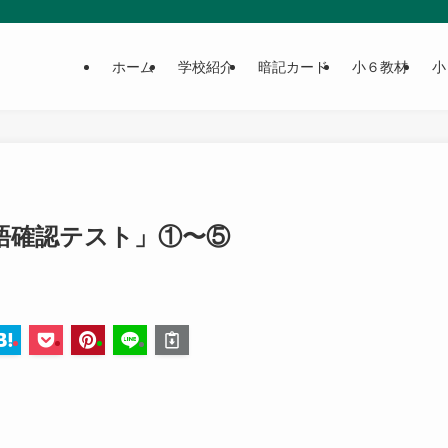
ホーム
学校紹介
暗記カード
小６教材
小
語確認テスト」①〜⑤