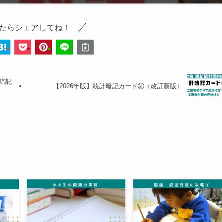
たらシェアしてね！
暗記
【2026年版】統計暗記カード②（改訂新版）