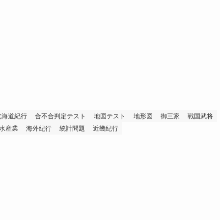
北海道紀行
合不合判定テスト
地図テスト
地形図
御三家
戦国武将
水産業
海外紀行
統計問題
近畿紀行