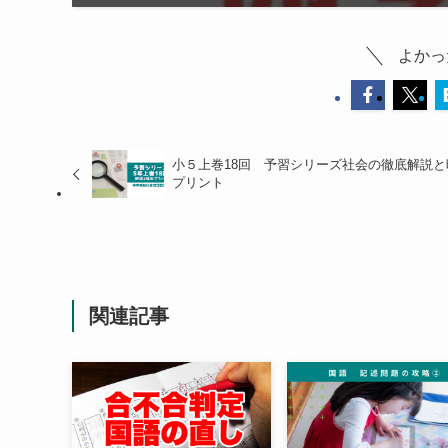
よかっ
小５上巻18回 予習シリーズ社会の徹底解説と
プリント
関連記事