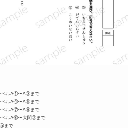
レベルA①〜A③まで
レベルA④〜A⑥まで
レベルA⑦〜A⑨まで
 レベルA⑩〜大問②まで
〜⑤まで