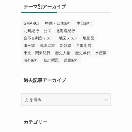
テーマ別アーカイブ
GMARCH
中国・四国紀行
中部紀行
九州紀行
公民
北海道紀行
合不合判定テスト
地図テスト
地形図
御三家
戦国武将
新幹線
早慶附属
東北・関東紀行
歴史人物
歴史年代
水産業
海外紀行
統計問題
近畿紀行
過去記事アーカイブ
過
去
記
事
カテゴリー
ア
ー