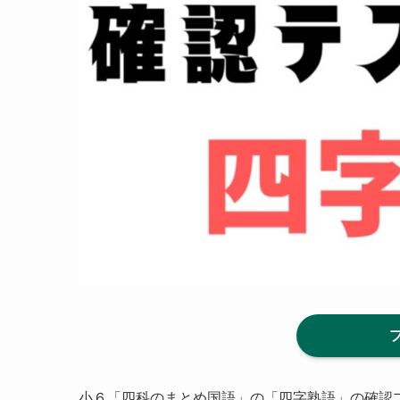
小６「四科のまとめ国語」の「四字熟語」の確認