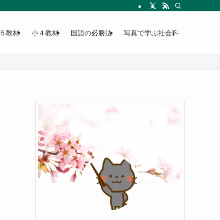
５教材
小４教材
国語の必勝法
写真で学ぶ社会科