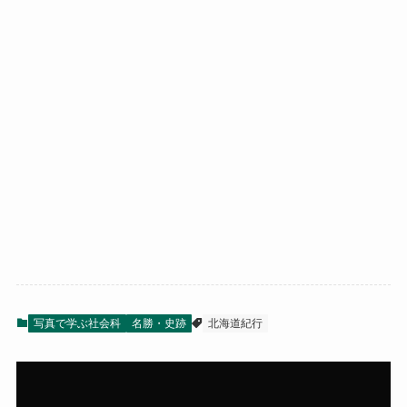
流氷に感動し、そのうち寒さに凍え切って、とき
どき船室に戻ることを繰り返しました。