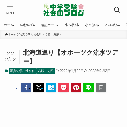
MENU
ホーム
学校紹介
暗記カード
小６教材
小５教材
小４教材
ホーム
写真で学ぶ社会科
名勝・史跡
北海道巡り【オホーツク流氷ツア
2023
2/02
ー】
2023年1月22日
2023年2月2日
写真で学ぶ社会科
名勝・史跡