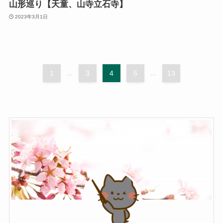
山形巡り【天童、山寺立石寺】
2023年3月1日
1
...
3
4
5
...
13