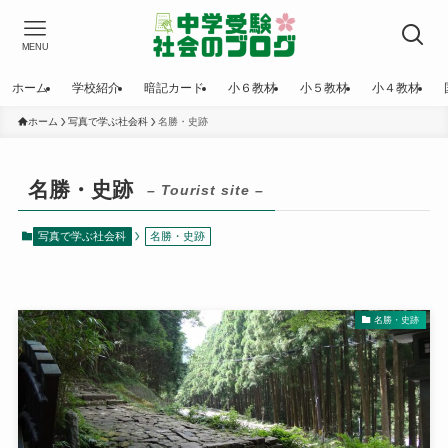
MENU
ホーム
学校紹介
暗記カード
小６教材
小５教材
小４教材
ホーム
写真で学ぶ社会科
名勝・史跡
名勝・史跡
– Tourist site –
写真で学ぶ社会科
名勝・史跡
名勝・史跡