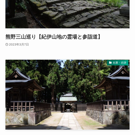
熊野三山巡り【紀伊山地の霊場と参詣道】
2023年3月7日
名勝・史跡