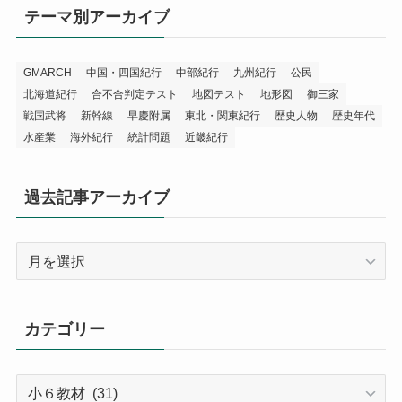
テーマ別アーカイブ
GMARCH
中国・四国紀行
中部紀行
九州紀行
公民
北海道紀行
合不合判定テスト
地図テスト
地形図
御三家
戦国武将
新幹線
早慶附属
東北・関東紀行
歴史人物
歴史年代
水産業
海外紀行
統計問題
近畿紀行
過去記事アーカイブ
過
去
記
事
カテゴリー
ア
ー
カ
カ