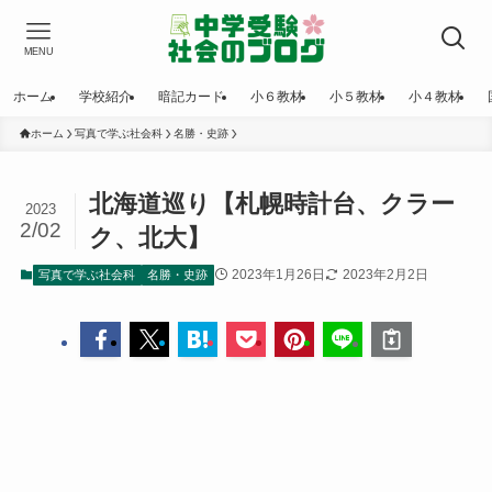
MENU
ホーム
学校紹介
暗記カード
小６教材
小５教材
小４教材
ホーム
写真で学ぶ社会科
名勝・史跡
北海道巡り【札幌時計台、クラー
2023
2/02
ク、北大】
2023年1月26日
2023年2月2日
写真で学ぶ社会科
名勝・史跡