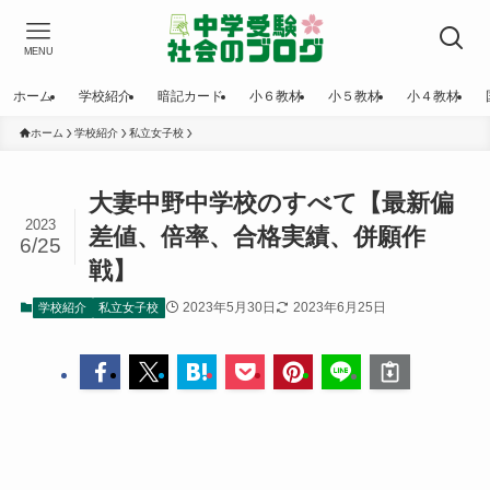
MENU
ホーム
学校紹介
暗記カード
小６教材
小５教材
小４教材
ホーム
学校紹介
私立女子校
大妻中野中学校のすべて【最新偏
2023
差値、倍率、合格実績、併願作
6/25
戦】
2023年5月30日
2023年6月25日
学校紹介
私立女子校