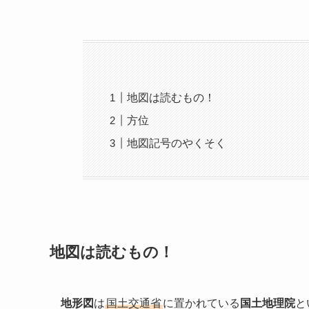
地図は読むもの！
方位
地図記号のやくそく
地図は読むもの！
地形図
は
国土交通省
に置かれている
国土地理院
と