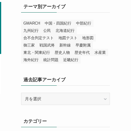
テーマ別アーカイブ
GMARCH
中国・四国紀行
中部紀行
九州紀行
公民
北海道紀行
合不合判定テスト
地図テスト
地形図
御三家
戦国武将
新幹線
早慶附属
東北・関東紀行
歴史人物
歴史年代
水産業
海外紀行
統計問題
近畿紀行
過去記事アーカイブ
過
去
記
事
カテゴリー
ア
ー