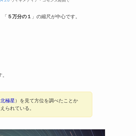
A 3.0
ウィキメディア・コモンズ経由で
」「
５万分の１
」の縮尺が中心です。
す。
（
北極星
）を見て方位を調べたことか
考えられている。