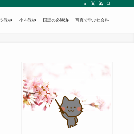
５教材
小４教材
国語の必勝法
写真で学ぶ社会科