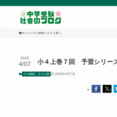
ホーム
小４教材
小４上巻
2026
小４上巻７回 予習シリー
4/07
2026年4月7日
小４教材
小４上巻