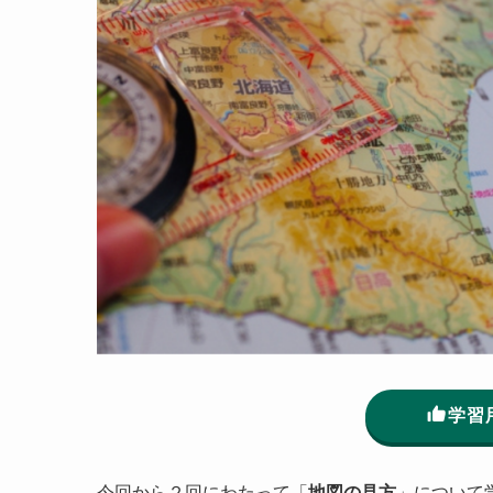
学習
今回から２回にわたって「
地図の見方
」について