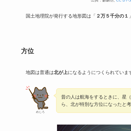
出典：麒麟坊,
CC BY-S
国土地理院が発行する地形図は「
２万５千分の１
方位
地図は普通は
北が上
になるようにつくられていま
昔の人は航海をするときに、星
ら、北が特別な方位になったと
めじろ