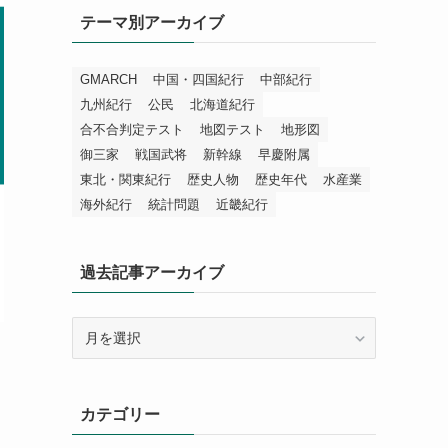
テーマ別アーカイブ
GMARCH
中国・四国紀行
中部紀行
九州紀行
公民
北海道紀行
合不合判定テスト
地図テスト
地形図
御三家
戦国武将
新幹線
早慶附属
東北・関東紀行
歴史人物
歴史年代
水産業
海外紀行
統計問題
近畿紀行
過去記事アーカイブ
過
去
記
事
カテゴリー
ア
ー