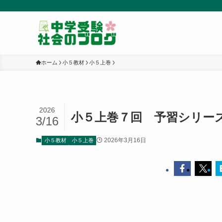
ホーム
小５教材
小５上巻
2026
小５上巻７回 予習シリー
3/16
2026年3月16日
小５教材
小５上巻