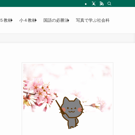
５教材
小４教材
国語の必勝法
写真で学ぶ社会科