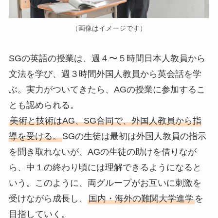
（画像はイメージです）
SGの英語の授業は、週４〜５時間日本人教員から
文法を学び、週３時間外国人教員から英会話を学
ぶ。実力がついてきたら、AGの授業に参加するこ
とも認められる。
美術と技術はAG、SG合同で、外国人教員から指
導を受ける。
SGの生徒は最初は外国人教員の指示
を聞き取れないが、AGの生徒の助けを借りなが
ら、中１の終わり頃には理解できるようになると
いう。このように、両グループがお互いに刺激を
受けながら成長し、
国内・海外の難関大学進学
を
目指していく。