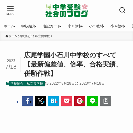
MENU
ホーム
学校紹介
暗記カード
小６教材
小５教材
小４教材
ホーム
学校紹介
私立共学校
広尾学園小石川中学校のすべて
2023
【最新偏差値、倍率、合格実績、
7/18
併願作戦】
2022年8月28日
2023年7月18日
学校紹介
私立共学校