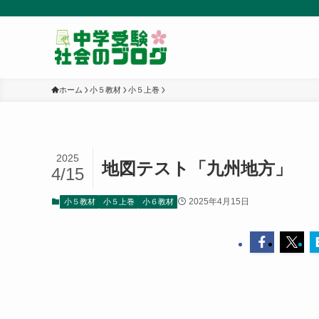
ホーム
小５教材
小５上巻
2025
地図テスト「九州地方」
4/15
2025年4月15日
小５教材
小５上巻
小６教材