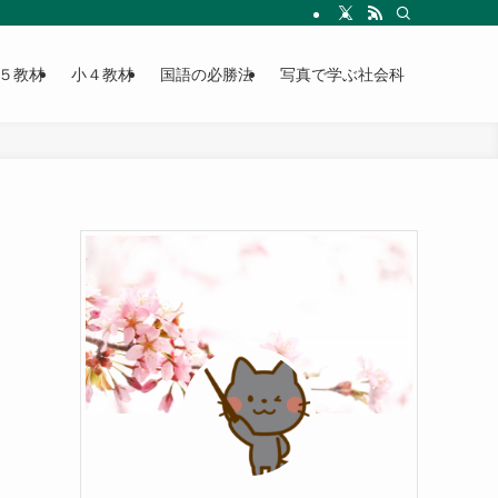
５教材
小４教材
国語の必勝法
写真で学ぶ社会科