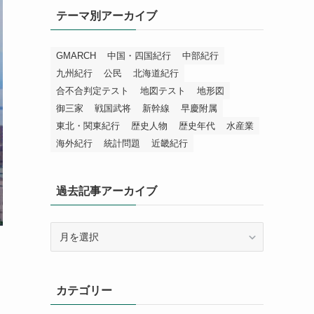
テーマ別アーカイブ
GMARCH
中国・四国紀行
中部紀行
九州紀行
公民
北海道紀行
合不合判定テスト
地図テスト
地形図
御三家
戦国武将
新幹線
早慶附属
東北・関東紀行
歴史人物
歴史年代
水産業
海外紀行
統計問題
近畿紀行
過去記事アーカイブ
過
去
記
事
カテゴリー
ア
ー