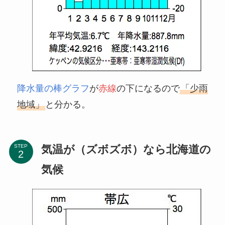
降水量の棒グラフ
が
赤線
の下になるので
「少雨
地域」
と分かる。
気温が（ズボズボ）なら北海道の
STEP
気候