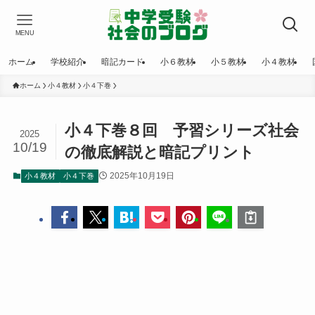
MENU
ホーム
学校紹介
暗記カード
小６教材
小５教材
小４教材
ホーム
小４教材
小４下巻
小４下巻８回 予習シリーズ社会
2025
10/19
の徹底解説と暗記プリント
2025年10月19日
小４教材
小４下巻