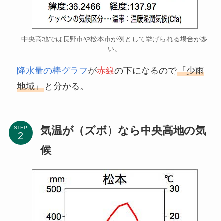
中央高地では長野市や松本市が例として挙げられる場合が多
い。
降水量の棒グラフ
が
赤線
の下になるので
「少雨
地域」
と分かる。
気温が（ズボ）なら中央高地の気
STEP
候