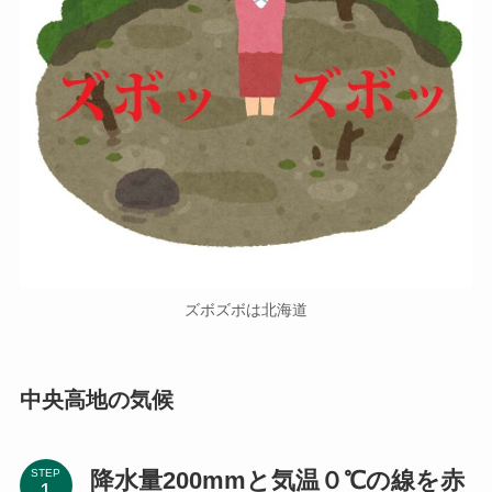
ズボズボは北海道
中央高地の気候
降水量200mmと気温０℃の線を赤
STEP